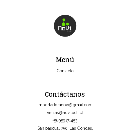
Menú
Contacto
Contáctanos
importadoranovi@gmail.com
ventas@novitech.cl
+56959171453
San pascual 750, Las Condes,