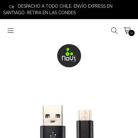
DESPACHO A TODO CHILE, ENVÍO EXPRESS EN
SANTIAGO. RETIRA EN LAS CONDES
0