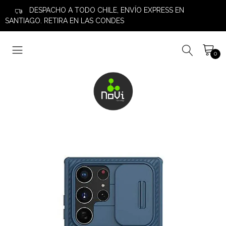
DESPACHO A TODO CHILE, ENVÍO EXPRESS EN
SANTIAGO. RETIRA EN LAS CONDES
0