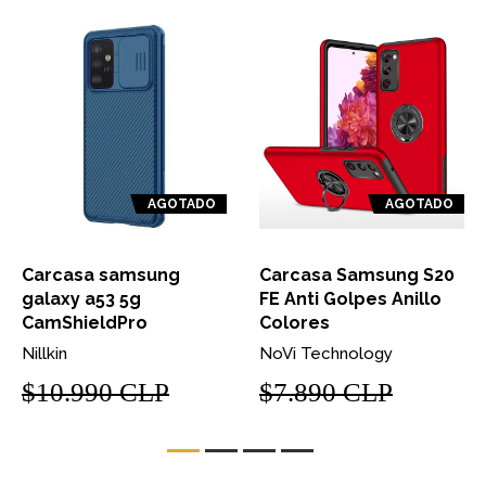
AGOTADO
AGOTADO
Carcasa samsung
Carcasa Samsung S20
galaxy a53 5g
FE Anti Golpes Anillo
CamShieldPro
Colores
Nillkin
NoVi Technology
$10.990 CLP
$7.890 CLP