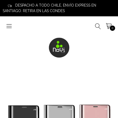
DESPACHO A TODO CHILE, ENVÍO EXPRESS EN
SANTIAGO. RETIRA EN LAS CONDES
0