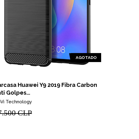
AGOTADO
rcasa Huawei Y9 2019 Fibra Carbon
Carcasa H
ti Golpes...
Colores
Vi Technology
NoVi Techno
7.500 CLP
$7.990 