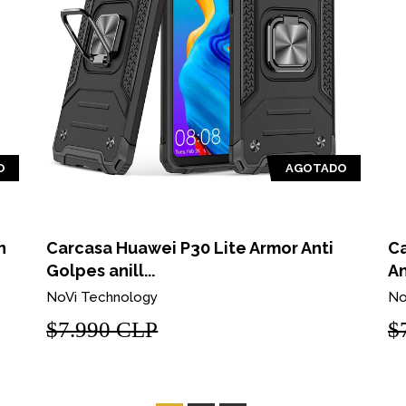
O
AGOTADO
n
Carcasa Huawei P30 Lite Armor Anti
Ca
Golpes anill...
An
NoVi Technology
No
$7.990 CLP
$