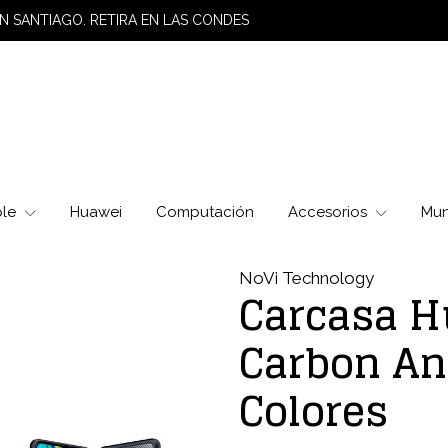
N SANTIAGO. RETIRA EN LAS CONDES
ple
Huawei
Computación
Accesorios
Mu
NoVi Technology
Carcasa H
Carbon An
Colores