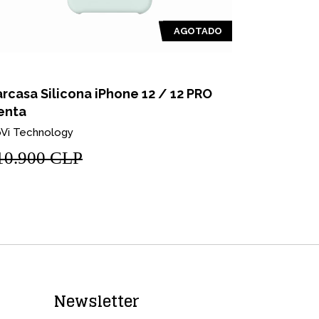
AGOTADO
rcasa Silicona iPhone 12 / 12 PRO
Carcasa Si
enta
Azul
Vi Technology
NoVi Techno
10.900 CLP
$10.900
Newsletter