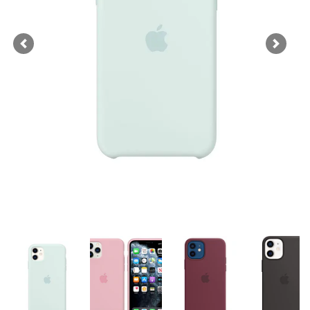
Previous
Next