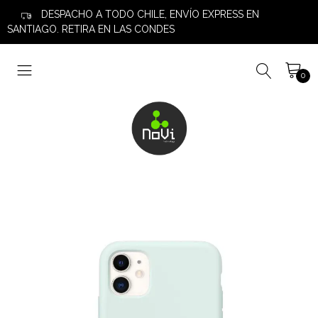
DESPACHO A TODO CHILE, ENVÍO EXPRESS EN
SANTIAGO. RETIRA EN LAS CONDES
0