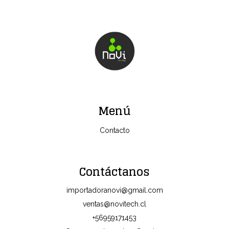
Menú
Contacto
Contáctanos
importadoranovi@gmail.com
ventas@novitech.cl
+56959171453