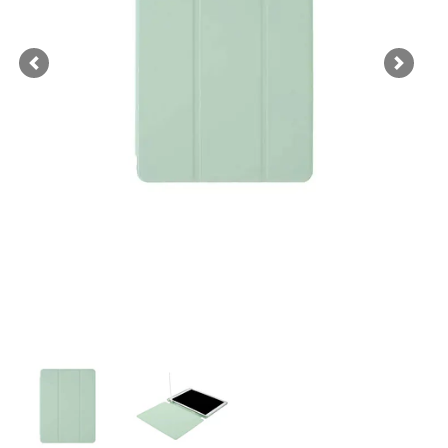
Previous
Next