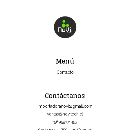
Menú
Contacto
Contáctanos
importadoranovi@gmail.com
ventas@novitech.cl
+56959171453
San pascual 750, Las Condes,