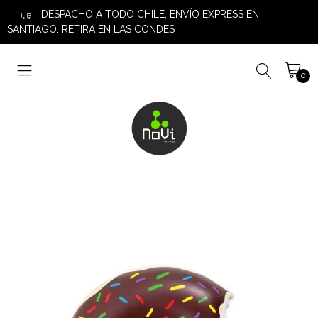
DESPACHO A TODO CHILE, ENVÍO EXPRESS EN
SANTIAGO. RETIRA EN LAS CONDES
0