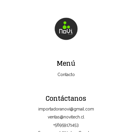
Menú
Contacto
Contáctanos
importadoranovi@gmail.com
ventas@novitech.cl
+56959171453