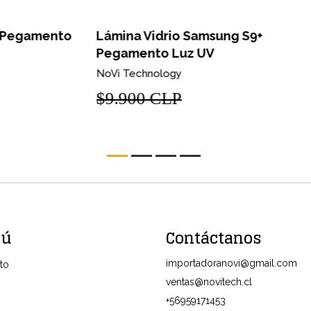
L
L
to
Lámina Vidrio Samsung S9+
Pegamento Luz UV
No
NoVi Technology
$
$9.900 CLP
nú
Contáctanos
importadoranovi@gmail.com
to
ventas@novitech.cl
+56959171453