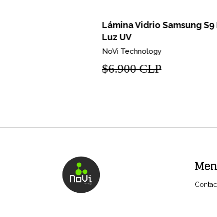
S22+
Lámina Vidrio Samsung S9 Pegamen
Luz UV
NoVi Technology
$6.900 CLP
Me
Contac