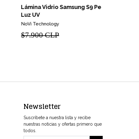
ámina Vidrio Samsung S9 Pegamento
uz UV
Lámina Vi
Pegament
Vi Technology
NoVi Techno
7.900 CLP
$9.900 
Newsletter
Suscríbete a nuestra lista y recibe
nuestras noticias y ofertas primero que
todos.