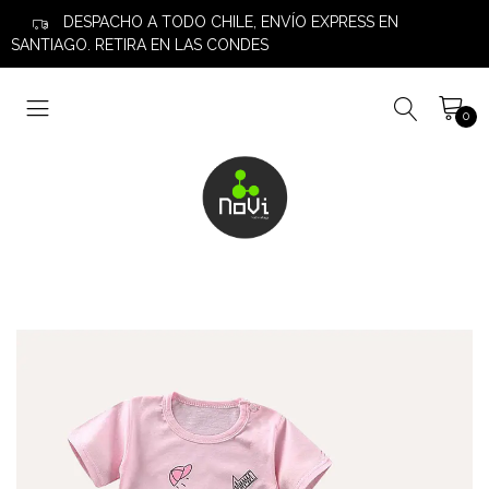
DESPACHO A TODO CHILE, ENVÍO EXPRESS EN
SANTIAGO. RETIRA EN LAS CONDES
0