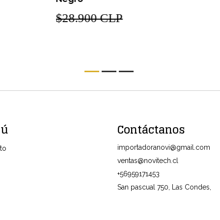
$28.900 CLP
$
nú
Contáctanos
importadoranovi@gmail.com
to
ventas@novitech.cl
+56959171453
San pascual 750, Las Condes,