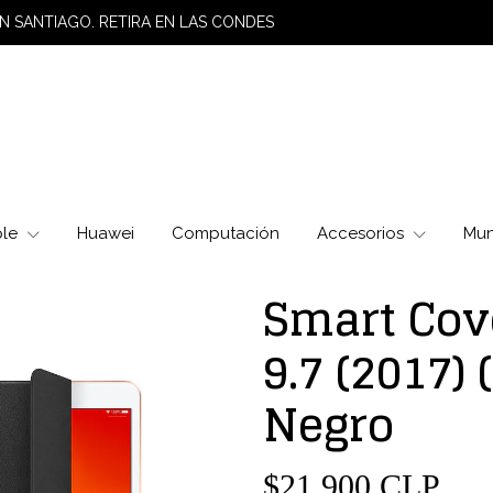
N SANTIAGO. RETIRA EN LAS CONDES
ple
Huawei
Computación
Accesorios
Mu
Smart Cov
9.7 (2017) 
Negro
$21.900 CLP