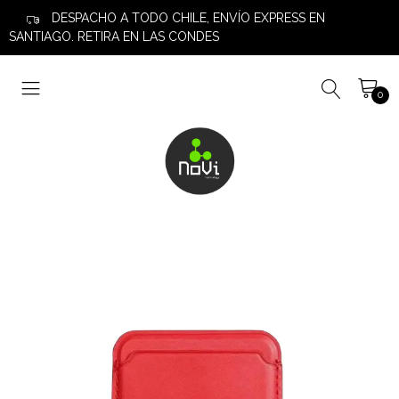
DESPACHO A TODO CHILE, ENVÍO EXPRESS EN
SANTIAGO. RETIRA EN LAS CONDES
0