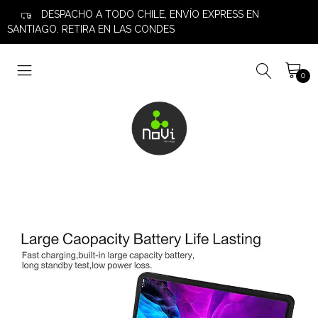
DESPACHO A TODO CHILE, ENVÍO EXPRESS EN
SANTIAGO. RETIRA EN LAS CONDES
0