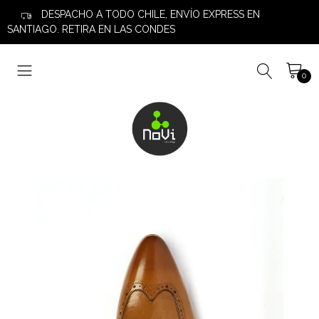
DESPACHO A TODO CHILE, ENVÍO EXPRESS EN
SANTIAGO. RETIRA EN LAS CONDES
0