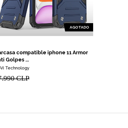
AGOTADO
rcasa compatible iphone 11 Armor
Carcasa iP
ti Golpes ...
Golpes an.
Vi Technology
NoVi Techno
7.990 CLP
$7.990 