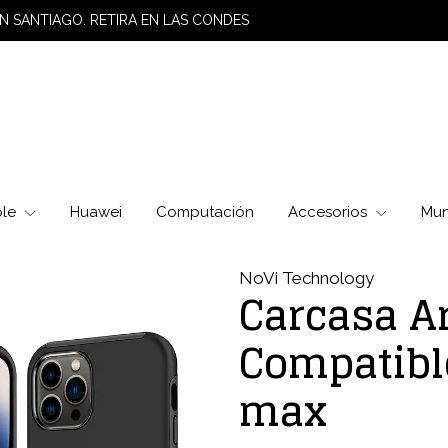
N SANTIAGO. RETIRA EN LAS CONDES
ple
Huawei
Computación
Accesorios
Mu
NoVi Technology
Carcasa A
Compatibl
max