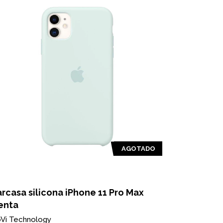
AGOTADO
rcasa silicona iPhone 11 Pro Max
Carcasa S
enta
Compatible
Vi Technology
NoVi Techno