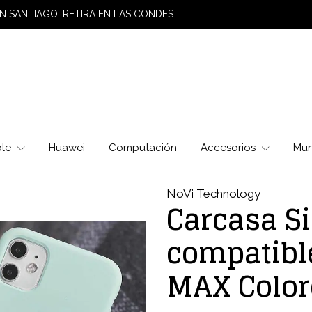
N SANTIAGO. RETIRA EN LAS CONDES
ple
Huawei
Computación
Accesorios
Mu
NoVi Technology
Carcasa Si
compatibl
MAX Color