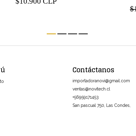
$10.900 CLP
$
nú
Contáctanos
importadoranovi@gmail.com
to
ventas@novitech.cl
+56959171453
San pascual 750, Las Condes,