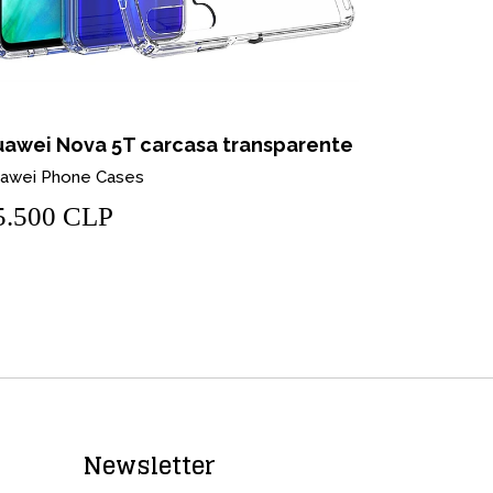
awei Nova 5T carcasa transparente
Carcasa i
awei Phone Cases
$8.900 
5.500 CLP
Newsletter