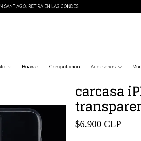
N SANTIAGO. RETIRA EN LAS CONDES
ple
Huawei
Computación
Accesorios
Mu
carcasa i
transpare
$6.900 CLP