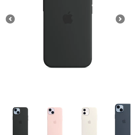
Previous
Next