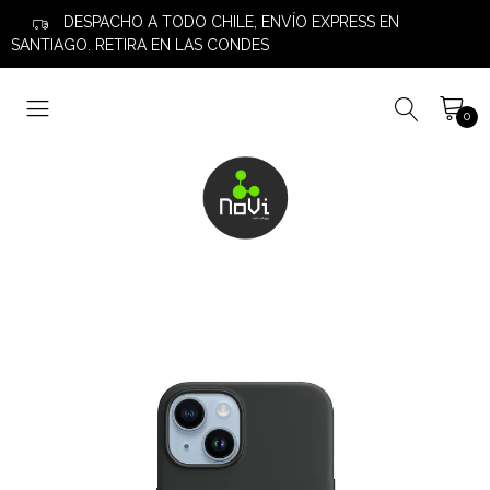
DESPACHO A TODO CHILE, ENVÍO EXPRESS EN
SANTIAGO. RETIRA EN LAS CONDES
0