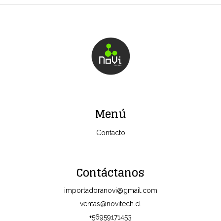
Menú
Contacto
Contáctanos
importadoranovi@gmail.com
ventas@novitech.cl
+56959171453