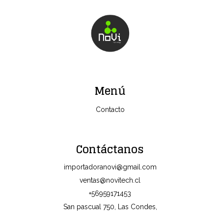
Menú
Contacto
Contáctanos
importadoranovi@gmail.com
ventas@novitech.cl
+56959171453
San pascual 750, Las Condes,