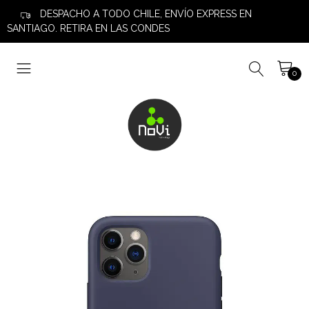
DESPACHO A TODO CHILE, ENVÍO EXPRESS EN
SANTIAGO. RETIRA EN LAS CONDES
0