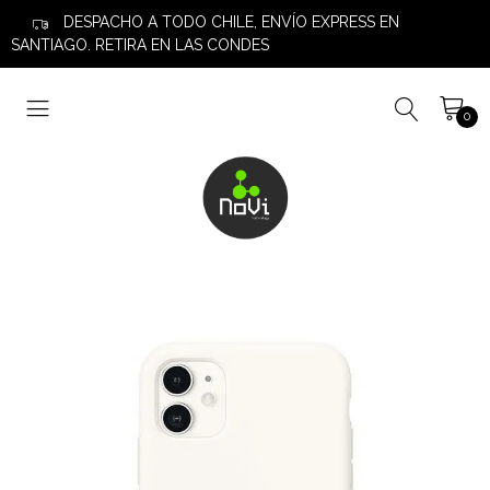
DESPACHO A TODO CHILE, ENVÍO EXPRESS EN
SANTIAGO. RETIRA EN LAS CONDES
0