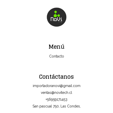
Menú
Contacto
Contáctanos
importadoranovi@gmail.com
ventas@novitech.cl
+56959171453
San pascual 750, Las Condes,