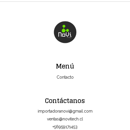
Menú
Contacto
Contáctanos
importadoranovi@gmail.com
ventas@novitech.cl
+56959171453