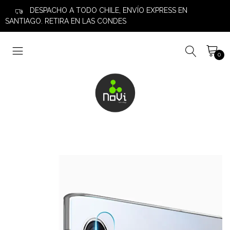
DESPACHO A TODO CHILE, ENVÍO EXPRESS EN
SANTIAGO. RETIRA EN LAS CONDES
0