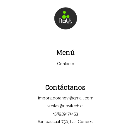
Menú
Contacto
Contáctanos
importadoranovi@gmail.com
ventas@novitech.cl
+56959171453
San pascual 750, Las Condes,