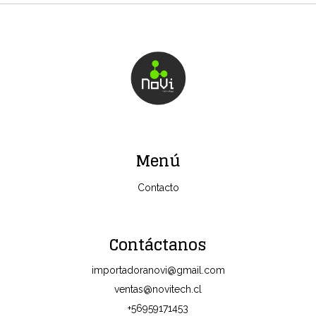
Menú
Contacto
Contáctanos
importadoranovi@gmail.com
ventas@novitech.cl
+56959171453