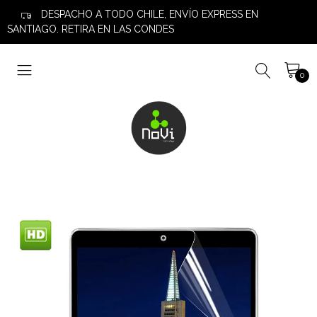
DESPACHO A TODO CHILE, ENVÍO EXPRESS EN
SANTIAGO. RETIRA EN LAS CONDES
0