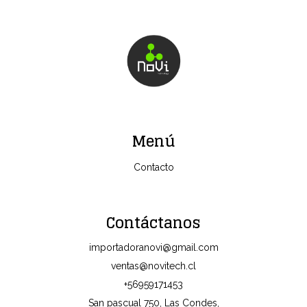
Menú
Contacto
Contáctanos
importadoranovi@gmail.com
ventas@novitech.cl
+56959171453
San pascual 750, Las Condes,